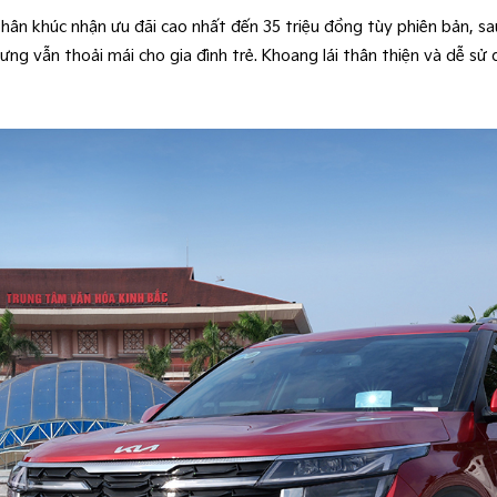
n khúc nhận ưu đãi cao nhất đến 35 triệu đồng tùy phiên bản, sau 
nhưng vẫn thoải mái cho gia đình trẻ. Khoang lái thân thiện và dễ sử