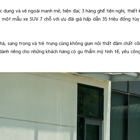
ực dụng và vẻ ngoài mạnh mẽ, hiện đại; 3 hàng ghế tiện nghi, thiế
 một mẫu xe SUV 7 chỗ với ưu đãi giá hấp dẫn 35 triệu đồng tùy 
há, sang trọng và trẻ trung cùng không gian nội thất đậm chất côn
dành riêng cho những khách hàng có gu thẩm mỹ tinh tế, yêu công