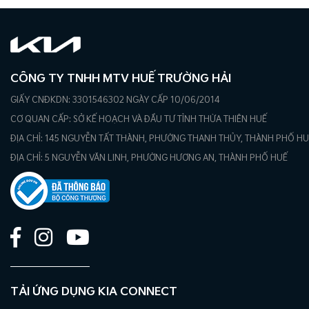
CÔNG TY TNHH MTV HUẾ TRƯỜNG HẢI
GIẤY CNĐKDN: 3301546302 NGÀY CẤP 10/06/2014
CƠ QUAN CẤP: SỞ KẾ HOẠCH VÀ ĐẦU TƯ TỈNH THỪA THIÊN HUẾ
ĐỊA CHỈ: 145 NGUYỄN TẤT THÀNH, PHƯỜNG THANH THỦY, THÀNH PHỐ H
ĐỊA CHỈ: 5 NGUYỄN VĂN LINH, PHƯỜNG HƯƠNG AN, THÀNH PHỐ HUẾ
TẢI ỨNG DỤNG KIA CONNECT