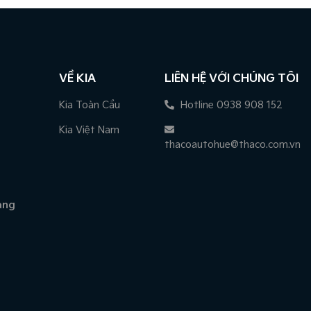
VỀ KIA
LIÊN HỆ VỚI CHÚNG TÔI
Kia Toàn Cầu
Hotline 0938 908 152
Kia Việt Nam
thacoautohue@thaco.com.vn
àng