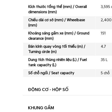
Kích thước tổng thể (mm) / Overall
3,595 
dimensions (mm)
Chiều dài cơ sở (mm) / Wheelbase
2,400
(mm)
Khoảng sáng gầm xe (mm) / Ground
151
clearance (mm)
Bán kính quay vòng tối thiểu (m) /
4.7
Turning circle (m)
Dung tích thùng nhiên liệu (L) / Fuel
35 L
tank capacity (L)
Số chỗ ngồi / Seat capacity
5 chỗ
ĐỘNG CƠ - HỘP SỐ
KHUNG GẦM