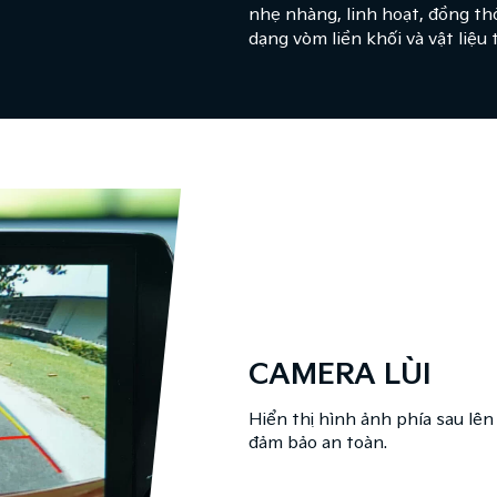
nhẹ nhàng, linh hoạt, đồng th
dạng vòm liền khối và vật liệu 
CAMERA LÙI​
Hiển thị hình ảnh phía sau lên 
đảm bảo an toàn.​