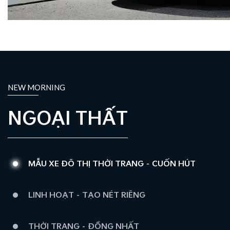
NEW MORNING
NGOẠI THẤT
MẪU XE ĐÔ THỊ THỜI TRANG – CUỐN HÚT
LINH HOẠT – TẠO NÉT RIÊNG
THỜI TRANG – ĐỒNG NHẤT