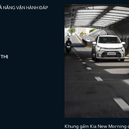
Ả NĂNG VẬN HÀNH ĐÁP
THỊ
Khung gầm Kia New Morning đượ