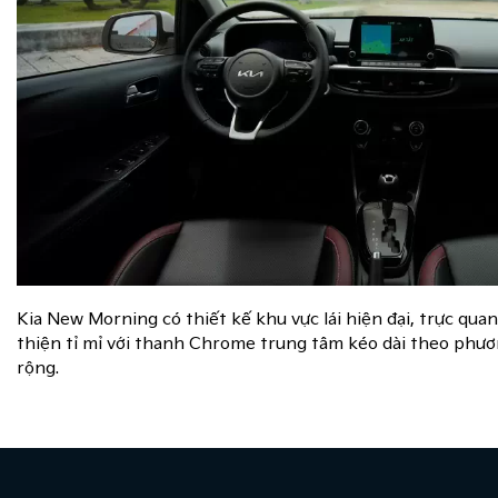
Kia New Morning có thiết kế khu vực lái hiện đại, trực quan
thiện tỉ mỉ với thanh Chrome trung tâm kéo dài theo phư
rộng.