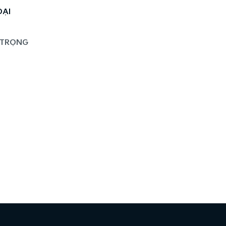
ĐẠI
 TRỌNG