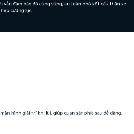
ời vẫn đảm bảo độ cứng vững, an toàn nhờ kết cấu thân xe
thép cường lực.
màn hình giải trí khi lùi, giúp quan sát phía sau dễ dàng,