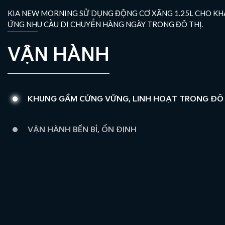
KIA NEW MORNING SỬ DỤNG ĐỘNG CƠ XĂNG 1.25L CHO KH
ỨNG NHU CẦU DI CHUYỂN HÀNG NGÀY TRONG ĐÔ THỊ.
VẬN HÀNH
KHUNG GẦM CỨNG VỮNG, LINH HOẠT TRONG ĐÔ 
VẬN HÀNH BỀN BỈ, ỔN ĐỊNH